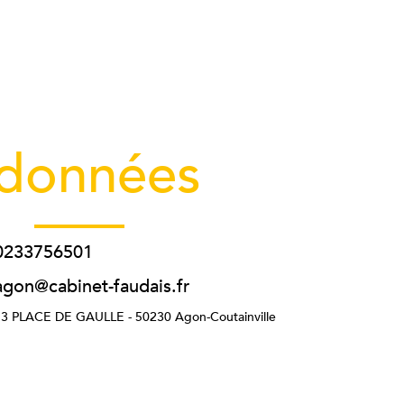
données
0233756501
agon@cabinet-faudais.fr
13 PLACE DE GAULLE -
50230
Agon-Coutainville