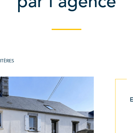
par l'agence
ITÈRES
E