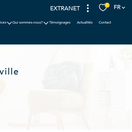
Langue
0
FR
EXTRANET
ices
Qui sommes-nous?
Témoignages
Actualités
Contact
ion
Cabinet Faudais
ic
Nos agences
nces
ille