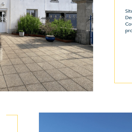
Sit
Den
Co
pro