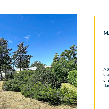
M
A 
vou
cha
dan