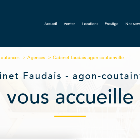
Accueil
Ventes
Locations
Prestige
Nos serv
Gest
Synd
Assura
Coutances
Agences
Cabinet faudais agon coutainville
inet Faudais - agon-coutainv
vous accueille