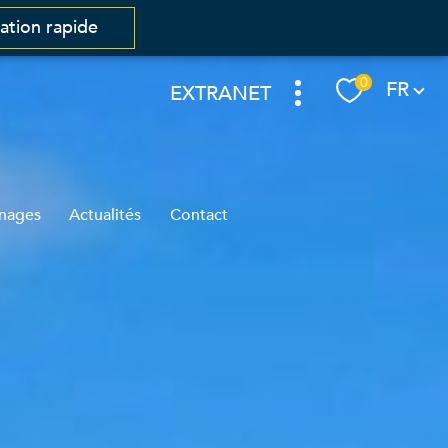
mation rapide
Langue
0
FR
EXTRANET
nages
Actualités
Contact