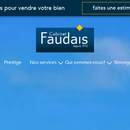
s pour vendre votre bien
faites une esti
Prestige
Nos services
Qui sommes-nous?
Témoig
Gestion
Cabinet Faudais
Syndic
Nos agences
Assurances