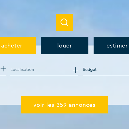
acheter
louer
estimer
de l'ancien
à l'année
Budget
de l'immo pro
de l'immo pro
voir les
359
annonces