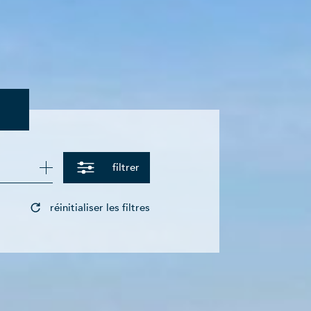
filtrer
réinitialiser les filtres