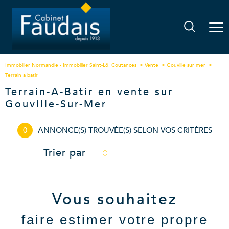
Immobilier Normandie - Immobilier Saint-Lô, Coutances
Vente
Gouville sur mer
Terrain a batir
Terrain-A-Batir en vente sur
Gouville-Sur-Mer
0
ANNONCE(S) TROUVÉE(S) SELON VOS CRITÈRES
Trier par
Vous souhaitez
faire estimer votre propre