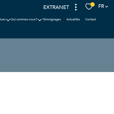
Langue
0
FR
EXTRANET
ices
Qui sommes-nous?
Témoignages
Actualités
Contact
ion
Cabinet Faudais
ic
Nos agences
nces
filtrer
réinitialiser les
filtres