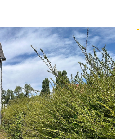
voir les
18
annonces