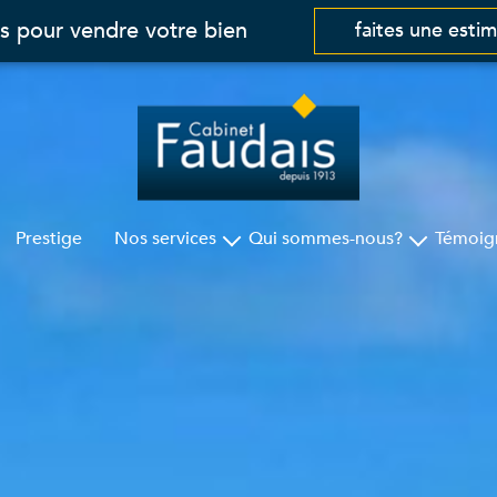
s pour vendre votre bien
faites une esti
Prestige
Nos services
Qui sommes-nous?
Témoig
Gestion
Cabinet Faudais
Syndic
Nos agences
Assurances