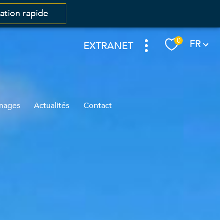
mation rapide
Langue
0
FR
EXTRANET
nages
Actualités
Contact