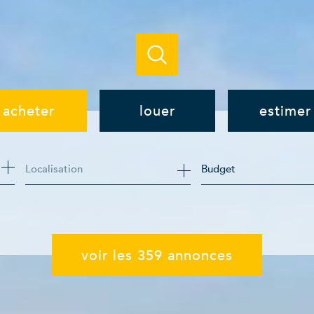
acheter
louer
estimer
de l'ancien
à l'année
Budget
de l'immo pro
de l'immo pro
voir les
359
annonces