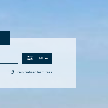
filtrer
réinitialiser les filtres