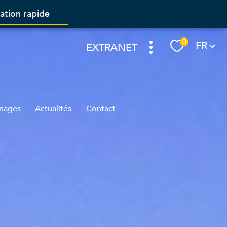
mation rapide
Langue
0
FR
EXTRANET
nages
Actualités
Contact