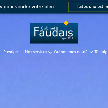
s pour vendre votre bien
faites une esti
Prestige
Nos services
Qui sommes-nous?
Témoig
Gestion
Cabinet Faudais
Syndic
Nos agences
Assurances