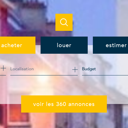
acheter
louer
estimer
de l'ancien
à l'année
Budget
de l'immo pro
de l'immo pro
voir les
360
annonces