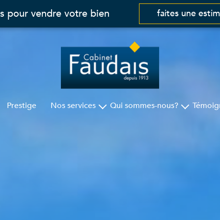
s pour vendre votre bien
faites une esti
Prestige
Nos services
Qui sommes-nous?
Témoig
Gestion
Cabinet Faudais
Syndic
Nos agences
Assurances