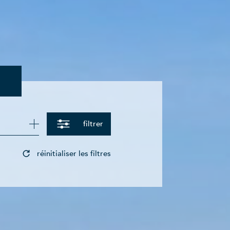
filtrer
réinitialiser les filtres