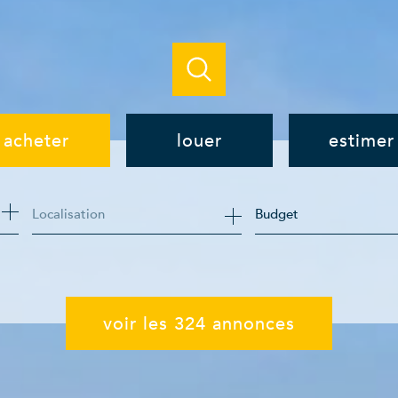
acheter
louer
estimer
de l'ancien
à l'année
Budget
de l'immo pro
de l'immo pro
voir les
324
annonces