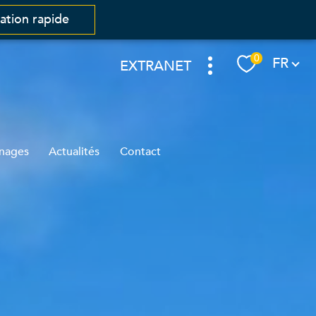
mation rapide
Langue
0
FR
EXTRANET
nages
Actualités
Contact