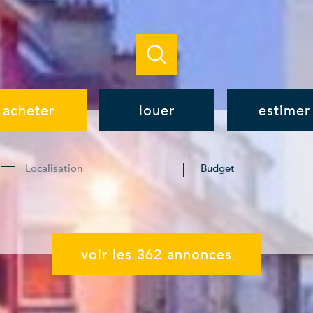
acheter
louer
estimer
de l'ancien
à l'année
Budget
de l'immo pro
de l'immo pro
voir les
362
annonces