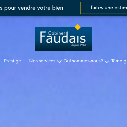
s pour vendre votre bien
faites une esti
Prestige
Nos services
Qui sommes-nous?
Témoig
Gestion
Cabinet Faudais
Syndic
Nos agences
Assurances