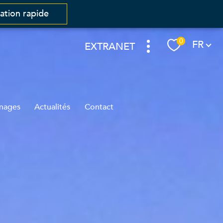
mation rapide
Langue
0
FR
EXTRANET
nages
Actualités
Contact