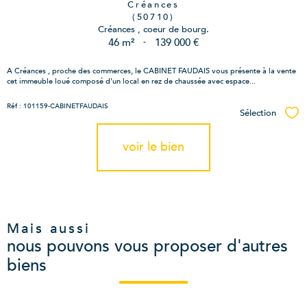
Créances
(50710)
Créances , coeur de bourg.
46 m²
-
139 000 €
A Créances , proche des commerces, le CABINET FAUDAIS vous présente à la vente
cet immeuble loué composé d'un local en rez de chaussée avec espace...
Réf : 101159-CABINETFAUDAIS
Sélection
Sél
voir le bien
Mais aussi
nous pouvons vous proposer d'autres
biens