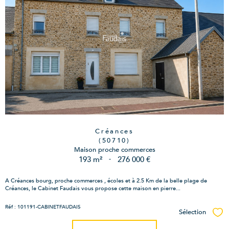
Créances
(50710)
Maison proche commerces
193 m²
-
276 000 €
A Créances bourg, proche commerces , écoles et à 2.5 Km de la belle plage de
Créances, le Cabinet Faudais vous propose cette maison en pierre...
Réf : 101191-CABINETFAUDAIS
Sélection
Sél