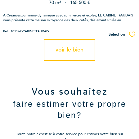
70 m²
-
165 500 €
A Créances,commune dynamique avec commerces et écoles, LE CABINET FAUDAIS
vous présente cette maison mitoyenne des deux cotés,idéalement située en...
Réf : 101162-CABINETFAUDAIS
Sélection
Sél
voir le bien
Vous souhaitez
faire estimer votre propre
bien?
Toute notre expertise à votre service pour estimer votre bien sur