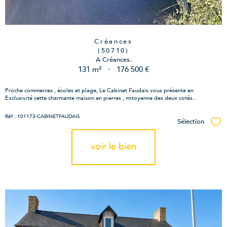
Créances
(50710)
A Créances.
131 m²
-
176 500 €
Proche commerces , écoles et plage, Le Cabinet Faudais vous présente en
Exclusivité cette charmante maison en pierres , mitoyenne des deux cotés...
Réf : 101173-CABINETFAUDAIS
Sélection
Sél
voir le bien