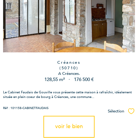
Créances
(50710)
A Créances.
128,55 m²
-
176 500 €
Le Cabinet Faudais de Gouville vous présente cette maison à rafraîchir, idéalement
située en plein coeur de bourg à Créances, une commune...
Réf : 101158-CABINETFAUDAIS
Sélection
Sél
voir le bien