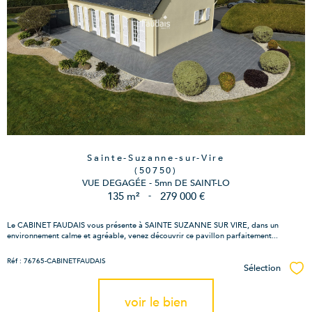
Sainte-Suzanne-sur-Vire
(50750)
VUE DEGAGÉE - 5mn DE SAINT-LO
135 m²
-
279 000 €
Le CABINET FAUDAIS vous présente à SAINTE SUZANNE SUR VIRE, dans un
environnement calme et agréable, venez découvrir ce pavillon parfaitement...
Réf : 76765-CABINETFAUDAIS
Sélection
Sél
voir le bien