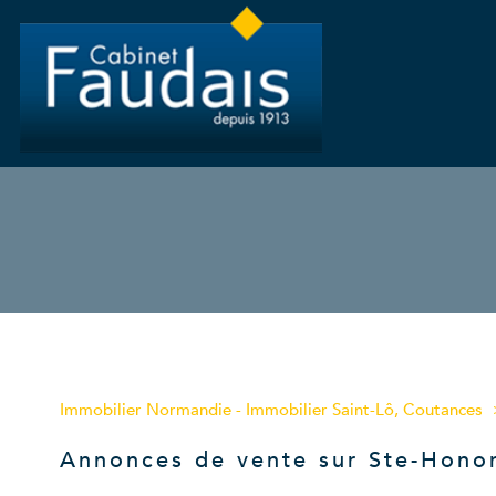
Type de bien
Immobilier Normandie - Immobilier Saint-Lô, Coutances
14210 - Sainte-Honorine-du-F
Annonces de vente sur Ste-Hono