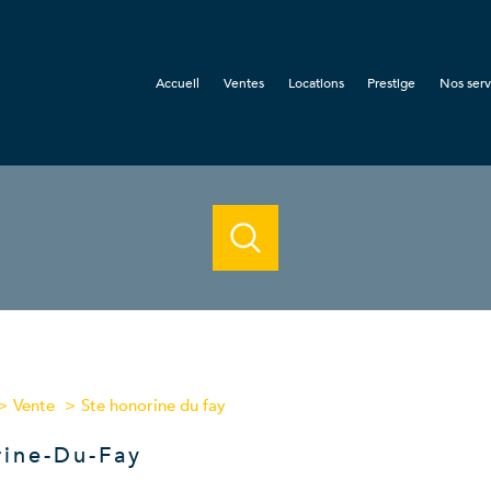
Accueil
Ventes
Locations
Prestige
Nos serv
Gest
Synd
Assura
acheter
louer
estimer
de l'ancien
à l'année
Localisation
1
Budget
de l'immo pro
de l'immo pro
Vente
Ste honorine du fay
ay
rine-Du-Fay