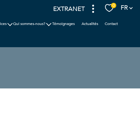
Langue
0
FR
EXTRANET
ices
Qui sommes-nous?
Témoignages
Actualités
Contact
ion
Cabinet Faudais
ic
Nos agences
nces
filtrer
réinitialiser les
filtres