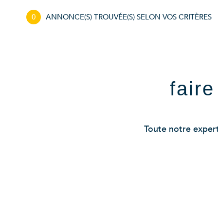
0
ANNONCE(S) TROUVÉE(S) SELON VOS CRITÈRES
fair
Toute notre experti