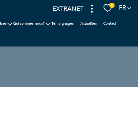
Langue
0
FR
EXTRANET
ices
Qui sommes-nous?
Témoignages
Actualités
Contact
ion
Cabinet Faudais
ic
Nos agences
nces
filtrer
réinitialiser les
filtres