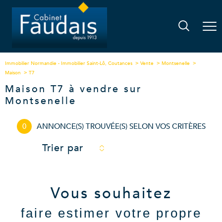
Immobilier Normandie - Immobilier Saint-Lô, Coutances
Vente
Montsenelle
Maison
T7
Maison T7 à vendre sur
Montsenelle
0
ANNONCE(S) TROUVÉE(S) SELON VOS CRITÈRES
Trier par
Vous souhaitez
faire estimer votre propre