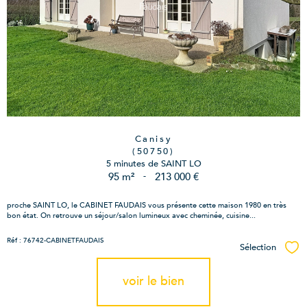
Canisy
(50750)
5 minutes de SAINT LO
95 m²
-
213 000 €
proche SAINT LO, le CABINET FAUDAIS vous présente cette maison 1980 en très
bon état. On retrouve un séjour/salon lumineux avec cheminée, cuisine...
Réf : 76742-CABINETFAUDAIS
Sélection
Sél
voir le bien