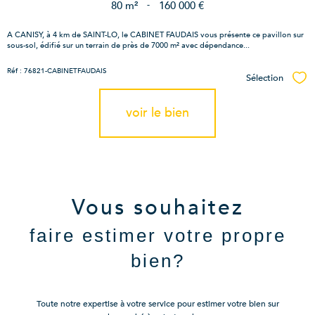
80 m²
-
160 000 €
A CANISY, à 4 km de SAINT-LO, le CABINET FAUDAIS vous présente ce pavillon sur
sous-sol, édifié sur un terrain de près de 7000 m² avec dépendance...
Réf : 76821-CABINETFAUDAIS
Sélection
Sél
voir le bien
Vous souhaitez
faire estimer votre propre
bien?
Toute notre expertise à votre service pour estimer votre bien sur