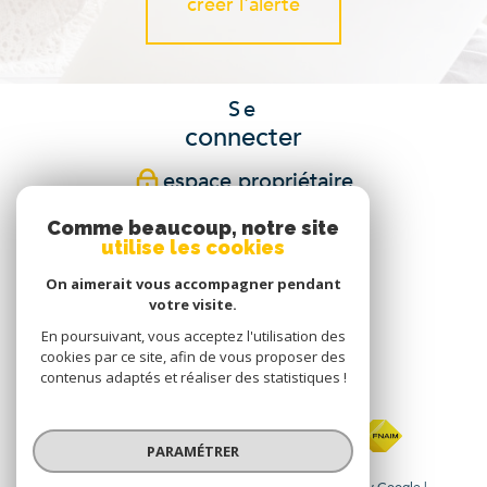
créer l'alerte
Se
connecter
espace propriétaire
Comme beaucoup, notre site
Nous
utilise les cookies
suivre
On aimerait vous accompagner pendant
votre visite.
En poursuivant, vous acceptez l'utilisation des
cookies par ce site, afin de vous proposer des
Nous
contenus adaptés et réaliser des statistiques !
adhérons
PARAMÉTRER
© 2026 | Tous droits réservés | Traduction powered by Google |