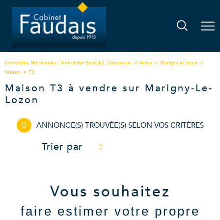
Immobilier Normandie - Immobilier Saint-Lô, Coutances
Vente
Marigny le lozon
Maison
T3
Maison T3 à vendre sur Marigny-Le-
Lozon
0
ANNONCE(S) TROUVÉE(S) SELON VOS CRITÈRES
Trier par
Vous souhaitez
faire estimer votre propre