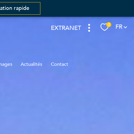
mation rapide
Langue
0
FR
EXTRANET
nages
Actualités
Contact