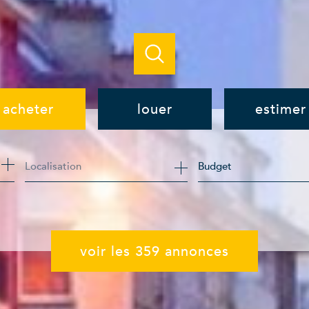
acheter
louer
estimer
de l'ancien
à l'année
Budget
de l'immo pro
de l'immo pro
voir les
359
annonces