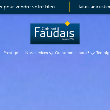
s pour vendre votre bien
faites une esti
Prestige
Nos services
Qui sommes-nous?
Témoig
Gestion
Cabinet Faudais
Syndic
Nos agences
Assurances