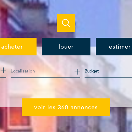
acheter
louer
estimer
de l'ancien
à l'année
Budget
de l'immo pro
de l'immo pro
voir les
360
annonces