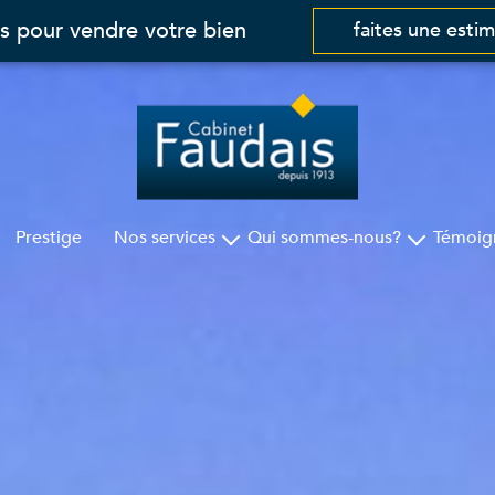
s pour vendre votre bien
faites une esti
Prestige
Nos services
Qui sommes-nous?
Témoig
Gestion
Cabinet Faudais
Syndic
Nos agences
Assurances