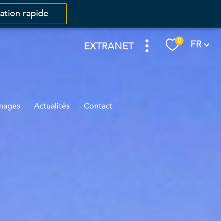
mation rapide
Langue
0
FR
EXTRANET
nages
Actualités
Contact