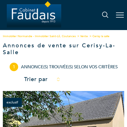
Immobilier Normandie - Immobilier Saint-Lô, Coutances
Vente
Cerisy la salle
Annonces de vente sur Cerisy-La-
Salle
1
ANNONCE(S) TROUVÉE(S) SELON VOS CRITÈRES
Trier par
exclusif