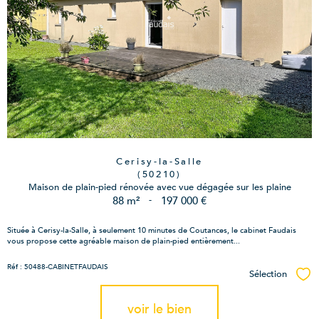
Cerisy-la-Salle
(50210)
Maison de plain-pied rénovée avec vue dégagée sur les plaine
88 m²
-
197 000 €
Située à Cerisy-la-Salle, à seulement 10 minutes de Coutances, le cabinet Faudais
vous propose cette agréable maison de plain-pied entièrement...
Réf : 50488-CABINETFAUDAIS
Sélection
Sél
voir le bien