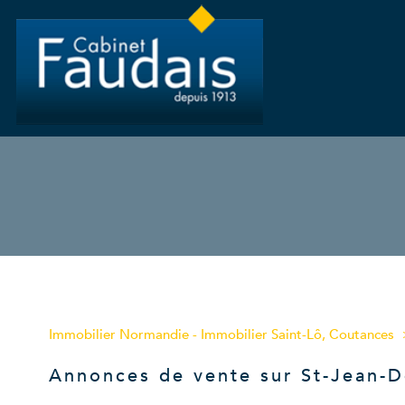
Type de bien
Immobilier Normandie - Immobilier Saint-Lô, Coutances
50270 - Saint-Jean-de-la-Riviè
Annonces de vente sur St-Jean-D