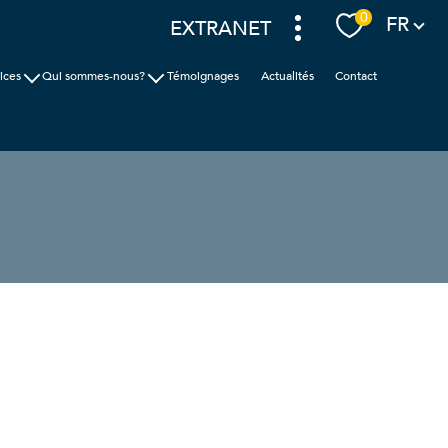
Langue
0
FR
EXTRANET
ices
Qui sommes-nous?
Témoignages
Actualités
Contact
ion
Cabinet Faudais
ic
Nos agences
nces
filtrer
réinitialiser les
filtres