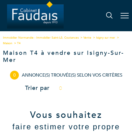
Immobilier Normandie - Immobilier Saint-Lô, Coutances
Vente
Isigny sur mer
Maison
T4
Maison T4 à vendre sur Isigny-Sur-
Mer
0
ANNONCE(S) TROUVÉE(S) SELON VOS CRITÈRES
Trier par
Vous souhaitez
faire estimer votre propre