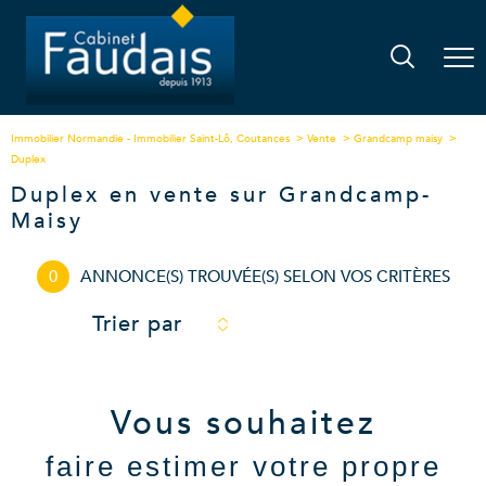
Immobilier Normandie - Immobilier Saint-Lô, Coutances
Vente
Grandcamp maisy
Duplex
Duplex en vente sur Grandcamp-
Maisy
0
ANNONCE(S) TROUVÉE(S) SELON VOS CRITÈRES
Trier par
Vous souhaitez
faire estimer votre propre