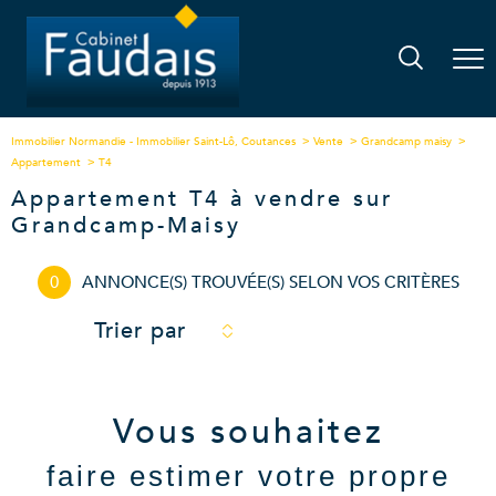
Immobilier Normandie - Immobilier Saint-Lô, Coutances
Vente
Grandcamp maisy
Appartement
T4
Appartement T4 à vendre sur
Grandcamp-Maisy
0
ANNONCE(S) TROUVÉE(S) SELON VOS CRITÈRES
Trier par
Vous souhaitez
faire estimer votre propre