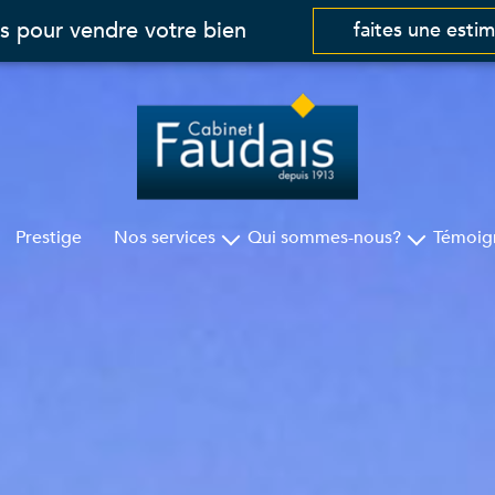
s pour vendre votre bien
faites une esti
Prestige
Nos services
Qui sommes-nous?
Témoig
Gestion
Cabinet Faudais
Syndic
Nos agences
Assurances