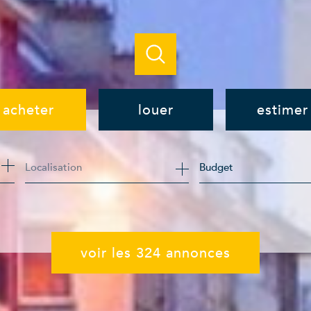
acheter
louer
estimer
de l'ancien
à l'année
Budget
de l'immo pro
de l'immo pro
voir les
324
annonces