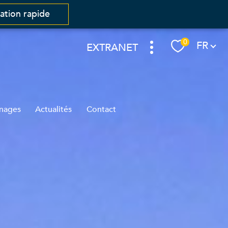
mation rapide
Langue
0
FR
EXTRANET
nages
Actualités
Contact