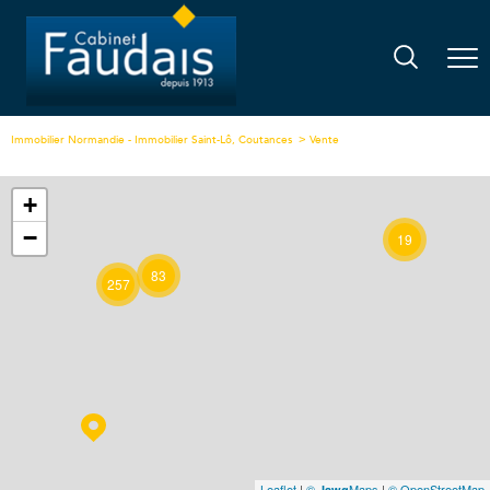
Immobilier Normandie - Immobilier Saint-Lô, Coutances
Vente
+
−
19
83
257
Leaflet
|
©
Maps
|
© OpenStreetMap
Jawg