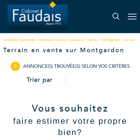
Immobilier Normandie - Immobilier Saint-Lô, Coutances
Vente
Montgardon
Terrain
Terrain en vente sur Montgardon
0
ANNONCE(S) TROUVÉE(S) SELON VOS CRITÈRES
Trier par
Vous souhaitez
faire estimer votre propre
bien?