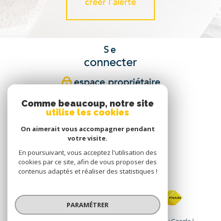
créer l'alerte
Se
connecter
espace propriétaire
Comme beaucoup, notre site
Nous
utilise les cookies
suivre
On aimerait vous accompagner pendant
votre visite.
En poursuivant, vous acceptez l'utilisation des
cookies par ce site, afin de vous proposer des
Nous
contenus adaptés et réaliser des statistiques !
adhérons
PARAMÉTRER
© 2026 | Tous droits réservés | Traduction powered by Google |