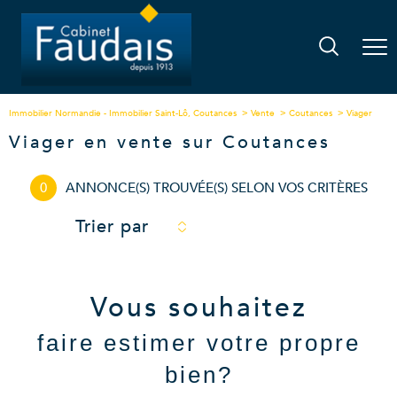
Immobilier Normandie - Immobilier Saint-Lô, Coutances
Vente
Coutances
Viager
Viager en vente sur Coutances
0
ANNONCE(S) TROUVÉE(S) SELON VOS CRITÈRES
Trier par
Vous souhaitez
faire estimer votre propre
bien?