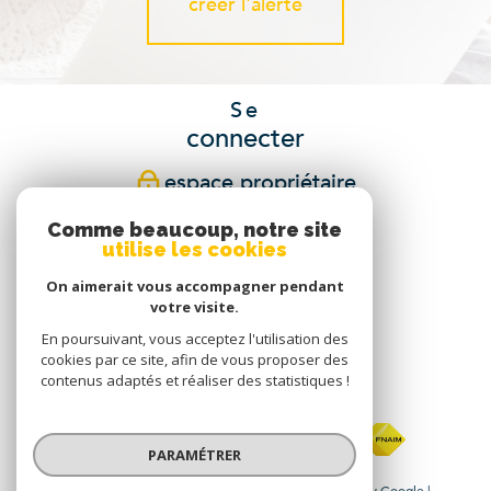
créer l'alerte
Se
connecter
espace propriétaire
Comme beaucoup, notre site
Nous
utilise les cookies
suivre
On aimerait vous accompagner pendant
votre visite.
En poursuivant, vous acceptez l'utilisation des
cookies par ce site, afin de vous proposer des
Nous
contenus adaptés et réaliser des statistiques !
adhérons
PARAMÉTRER
© 2026 | Tous droits réservés | Traduction powered by Google |