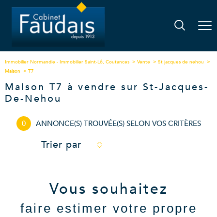
Immobilier Normandie - Immobilier Saint-Lô, Coutances
Vente
St jacques de nehou
Maison
T7
Maison T7 à vendre sur St-Jacques-
De-Nehou
0
ANNONCE(S) TROUVÉE(S) SELON VOS CRITÈRES
Trier par
Vous souhaitez
faire estimer votre propre