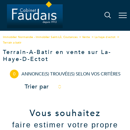
Immobilier Normandie - Immobilier Saint-Lô, Coutances
Vente
La haye d ectot
Terrain a batir
Terrain-A-Batir en vente sur La-
Haye-D-Ectot
0
ANNONCE(S) TROUVÉE(S) SELON VOS CRITÈRES
Trier par
Vous souhaitez
faire estimer votre propre