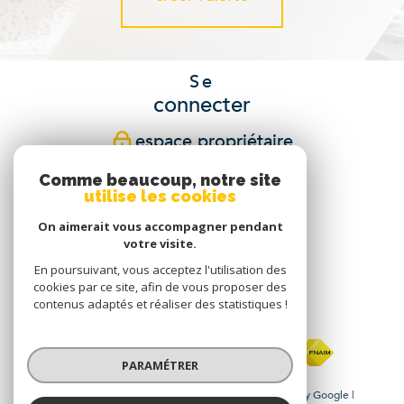
Se
connecter
espace propriétaire
Comme beaucoup, notre site
Nous
utilise les cookies
suivre
On aimerait vous accompagner pendant
votre visite.
En poursuivant, vous acceptez l'utilisation des
cookies par ce site, afin de vous proposer des
Nous
contenus adaptés et réaliser des statistiques !
adhérons
PARAMÉTRER
© 2026 | Tous droits réservés | Traduction powered by Google |