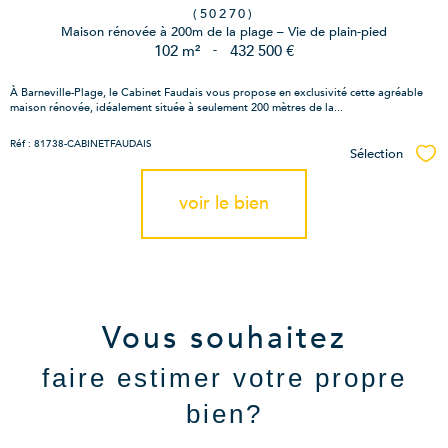
(50270)
Maison rénovée à 200m de la plage – Vie de plain-pied
102 m²
-
432 500 €
À Barneville-Plage, le Cabinet Faudais vous propose en exclusivité cette agréable
maison rénovée, idéalement située à seulement 200 mètres de la...
Réf : 81738-CABINETFAUDAIS
Sélection
Sél
voir le bien
Vous souhaitez
faire estimer votre propre
bien?