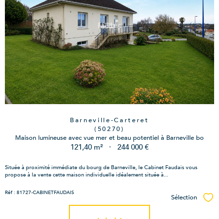
Barneville-Carteret
(50270)
Maison lumineuse avec vue mer et beau potentiel à Barneville bo
121,40 m²
-
244 000 €
Située à proximité immédiate du bourg de Barneville, le Cabinet Faudais vous
propose à la vente cette maison individuelle idéalement située à...
Réf : 81727-CABINETFAUDAIS
Sélection
Sél