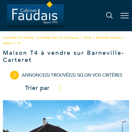
Immobilier Normandie - Immobilier Saint-Lô, Coutances
Vente
Barneville carteret
Maison
T4
Maison T4 à vendre sur Barneville-
Carteret
2
ANNONCE(S) TROUVÉE(S) SELON VOS CRITÈRES
Trier par