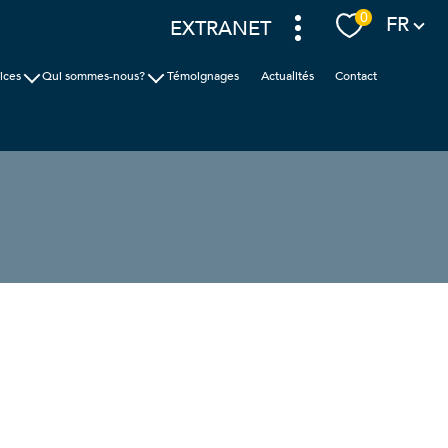
Langue
0
FR
EXTRANET
ices
Qui sommes-nous?
Témoignages
Actualités
Contact
ion
Cabinet Faudais
ic
Nos agences
nces
filtrer
réinitialiser les
filtres