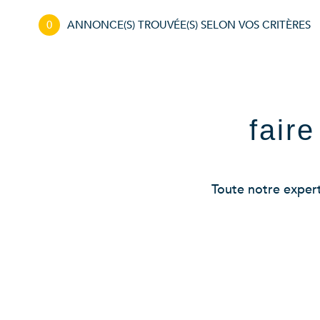
0
ANNONCE(S) TROUVÉE(S) SELON VOS CRITÈRES
fair
Toute notre experti