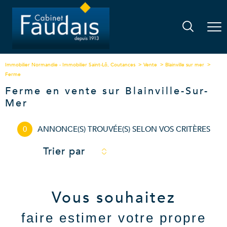
Immobilier Normandie - Immobilier Saint-Lô, Coutances
Vente
Blainville sur mer
Ferme
Ferme en vente sur Blainville-Sur-
Mer
0
ANNONCE(S) TROUVÉE(S) SELON VOS CRITÈRES
Trier par
Vous souhaitez
faire estimer votre propre