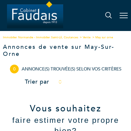
Immobilier Normandie - Immobilier Saint-Lô, Coutances
Vente
May sur orne
Annonces de vente sur May-Sur-
Orne
0
ANNONCE(S) TROUVÉE(S) SELON VOS CRITÈRES
Trier par
Vous souhaitez
faire estimer votre propre
bien?