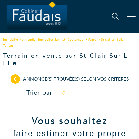
Immobilier Normandie - Immobilier Saint-Lô, Coutances
Vente
St clair sur l elle
Terrain
Terrain en vente sur St-Clair-Sur-L-
Elle
0
ANNONCE(S) TROUVÉE(S) SELON VOS CRITÈRES
Trier par
Vous souhaitez
faire estimer votre propre