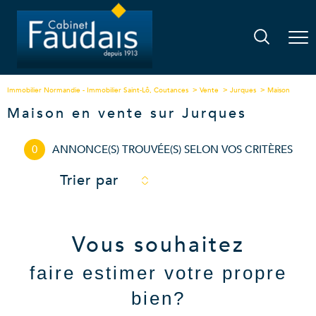
Immobilier Normandie - Immobilier Saint-Lô, Coutances
Vente
Jurques
Maison
Maison en vente sur Jurques
0
ANNONCE(S) TROUVÉE(S) SELON VOS CRITÈRES
Trier par
Vous souhaitez
faire estimer votre propre
bien?