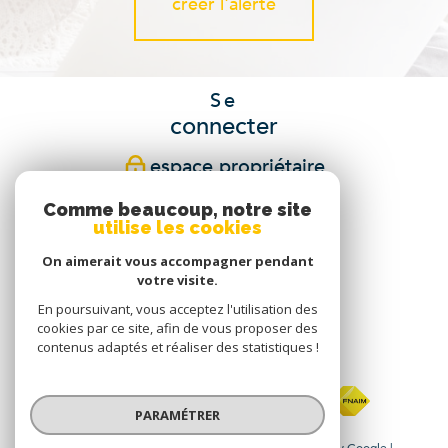
créer l'alerte
Se
connecter
espace propriétaire
Comme beaucoup, notre site
Nous
utilise les cookies
suivre
On aimerait vous accompagner pendant
votre visite.
En poursuivant, vous acceptez l'utilisation des
cookies par ce site, afin de vous proposer des
Nous
contenus adaptés et réaliser des statistiques !
adhérons
PARAMÉTRER
© 2026 | Tous droits réservés | Traduction powered by Google |