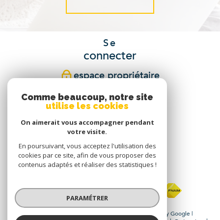
Se
connecter
espace propriétaire
Comme beaucoup, notre site
Nous
utilise les cookies
suivre
On aimerait vous accompagner pendant
votre visite.
En poursuivant, vous acceptez l'utilisation des
cookies par ce site, afin de vous proposer des
Nous
contenus adaptés et réaliser des statistiques !
adhérons
PARAMÉTRER
© 2026 | Tous droits réservés | Traduction powered by Google |