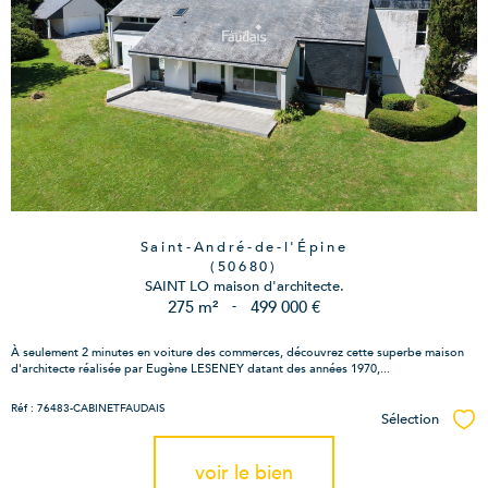
Saint-André-de-l'Épine
(50680)
SAINT LO maison d'architecte.
275 m²
-
499 000 €
À seulement 2 minutes en voiture des commerces, découvrez cette superbe maison
d'architecte réalisée par Eugène LESENEY datant des années 1970,...
Réf : 76483-CABINETFAUDAIS
Sélection
Sél
voir le bien