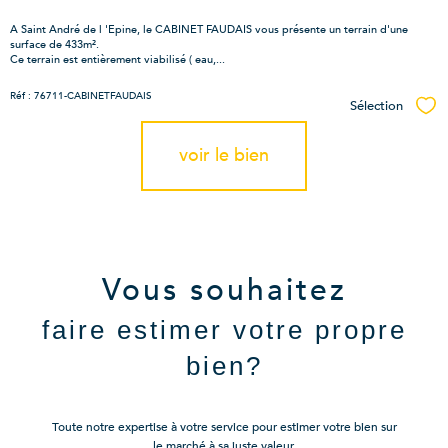
A Saint André de l 'Epine, le CABINET FAUDAIS vous présente un terrain d'une
surface de 433m².
Ce terrain est entièrement viabilisé ( eau,...
Réf : 76711-CABINETFAUDAIS
Sélection
Sél
voir le bien
Vous souhaitez
faire estimer votre propre
bien?
Toute notre expertise à votre service pour estimer votre bien sur
le marché à sa juste valeur.