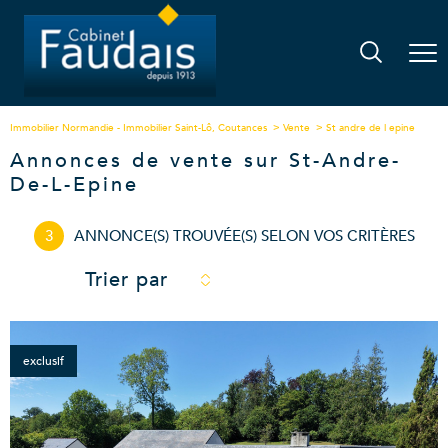
Immobilier Normandie - Immobilier Saint-Lô, Coutances
Vente
St andre de l epine
Annonces de vente sur St-Andre-
De-L-Epine
3
ANNONCE(S) TROUVÉE(S) SELON VOS CRITÈRES
Trier par
exclusif