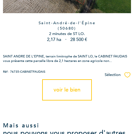
Saint-André-de-l'Épine
(50680)
2 minutes de ST LO.
2,17 ha
-
28 500 €
SAINT ANDRE DE L'EPINE, terrain limitrophe de SAINT LO, le CABINET FAUDAIS
vous présente cette parcelle libre de 2,1 hectares en zone agricole non...
Réf : 76735-CABINETFAUDAIS
Sélection
Sél
voir le bien
Mais aussi
nous pouvons vous proposer d'autres