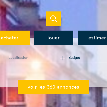
acheter
louer
estimer
de l'ancien
à l'année
Budget
de l'immo pro
de l'immo pro
voir les
360
annonces