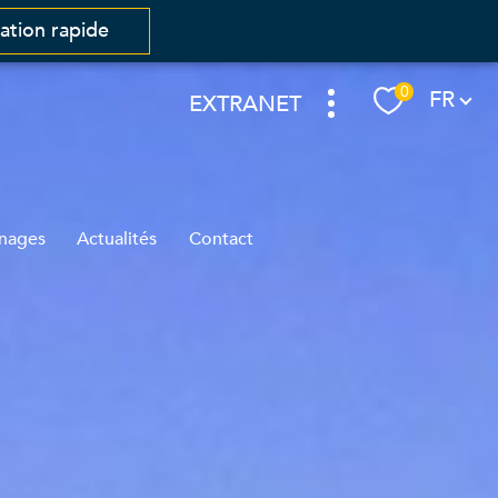
mation rapide
Langue
0
FR
EXTRANET
nages
Actualités
Contact