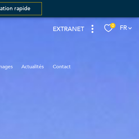
mation rapide
Langue
0
FR
EXTRANET
nages
Actualités
Contact