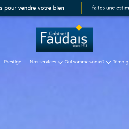
s pour vendre votre bien
faites une esti
Prestige
Nos services
Qui sommes-nous?
Témoig
Gestion
Cabinet Faudais
Syndic
Nos agences
Assurances