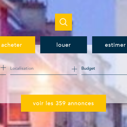
acheter
louer
estimer
de l'ancien
à l'année
Budget
de l'immo pro
de l'immo pro
voir les
359
annonces