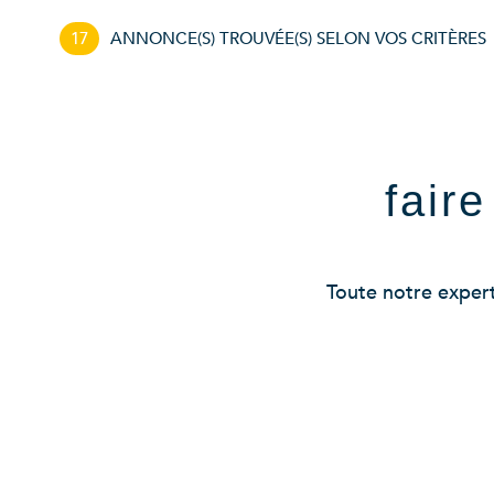
17
ANNONCE(S) TROUVÉE(S) SELON VOS CRITÈRES
fair
Toute notre experti