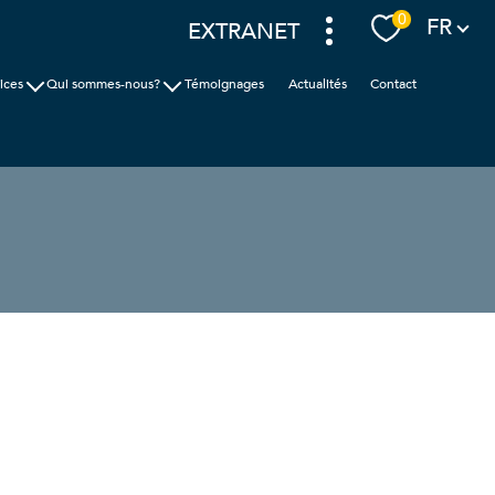
Langue
0
FR
EXTRANET
ices
Qui sommes-nous?
Témoignages
Actualités
Contact
ion
Cabinet Faudais
ic
Nos agences
nces
filtrer
réinitialiser les
filtres