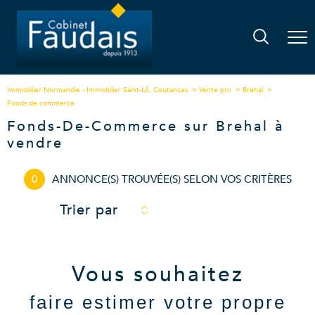
Immobilier Normandie - Immobilier Saint-Lô, Coutances
Vente pro
Brehal
Fonds de commerce
Fonds-De-Commerce sur Brehal à
vendre
0
ANNONCE(S) TROUVÉE(S) SELON VOS CRITÈRES
Trier par
Vous souhaitez
faire estimer votre propre