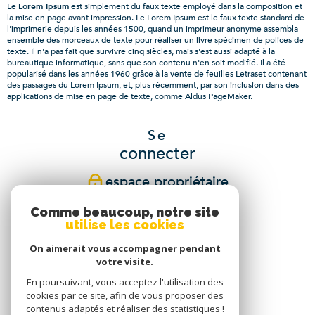
Le
Lorem Ipsum
est simplement du faux texte employé dans la composition et
la mise en page avant impression. Le Lorem Ipsum est le faux texte standard de
l'imprimerie depuis les années 1500, quand un imprimeur anonyme assembla
ensemble des morceaux de texte pour réaliser un livre spécimen de polices de
texte. Il n'a pas fait que survivre cinq siècles, mais s'est aussi adapté à la
bureautique informatique, sans que son contenu n'en soit modifié. Il a été
popularisé dans les années 1960 grâce à la vente de feuilles Letraset contenant
des passages du Lorem Ipsum, et, plus récemment, par son inclusion dans des
applications de mise en page de texte, comme Aldus PageMaker.
Se
connecter
espace propriétaire
Comme beaucoup, notre site
Nous
utilise les cookies
suivre
On aimerait vous accompagner pendant
votre visite.
En poursuivant, vous acceptez l'utilisation des
cookies par ce site, afin de vous proposer des
Nous
contenus adaptés et réaliser des statistiques !