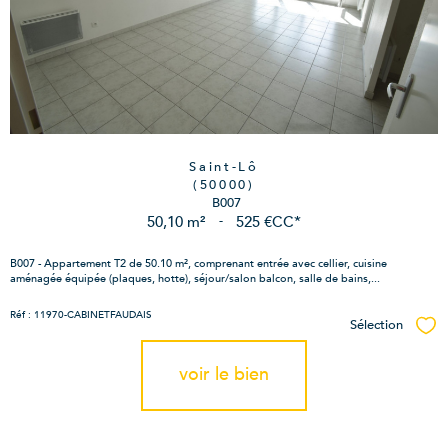
Saint-Lô
(50000)
B007
50,10 m²
-
525 €
CC*
B007 - Appartement T2 de 50.10 m², comprenant entrée avec cellier, cuisine
aménagée équipée (plaques, hotte), séjour/salon balcon, salle de bains,...
Réf : 11970-CABINETFAUDAIS
Sélection
Sél
voir le bien