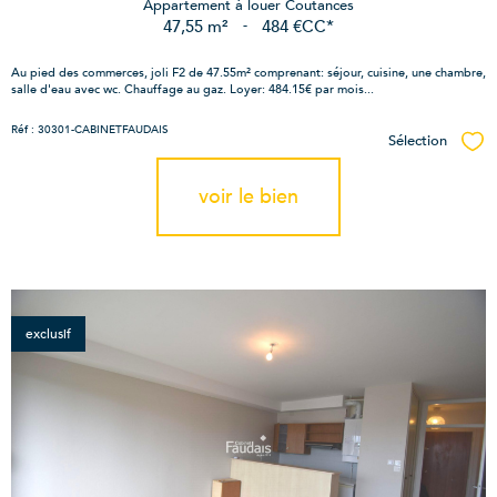
Appartement à louer Coutances
47,55 m²
-
484 €
CC*
Au pied des commerces, joli F2 de 47.55m² comprenant: séjour, cuisine, une chambre,
salle d'eau avec wc. Chauffage au gaz. Loyer: 484.15€ par mois...
Réf : 30301-CABINETFAUDAIS
Sélection
Sél
voir le bien
exclusif