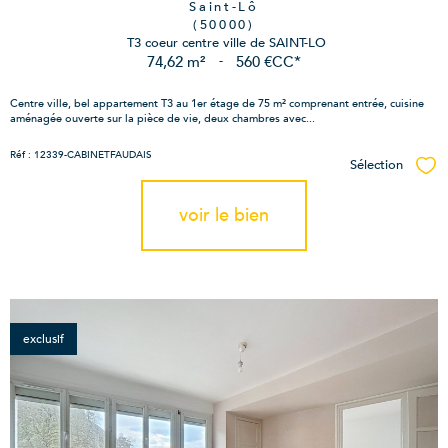
Saint-Lô
(50000)
T3 coeur centre ville de SAINT-LO
74,62 m²
-
560 €
CC*
Centre ville, bel appartement T3 au 1er étage de 75 m² comprenant entrée, cuisine
aménagée ouverte sur la pièce de vie, deux chambres avec...
Réf : 12339-CABINETFAUDAIS
Sélection
Sél
voir le bien
exclusif