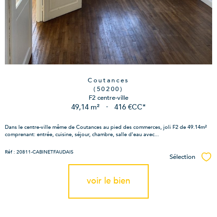
Coutances
(50200)
F2 centre-ville
49,14 m²
-
416 €
CC*
Dans le centre-ville même de Coutances au pied des commerces, joli F2 de 49.14m²
comprenant: entrée, cuisine, séjour, chambre, salle d'eau avec...
Réf : 20811-CABINETFAUDAIS
Sélection
Sél
voir le bien