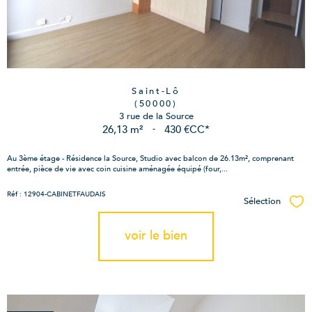
Saint-Lô
(50000)
3 rue de la Source
26,13 m²
-
430 €
CC*
Au 3ème étage - Résidence la Source, Studio avec balcon de 26.13m², comprenant
entrée, pièce de vie avec coin cuisine aménagée équipé (four,...
Réf : 12904-CABINETFAUDAIS
Sélection
Sél
voir le bien