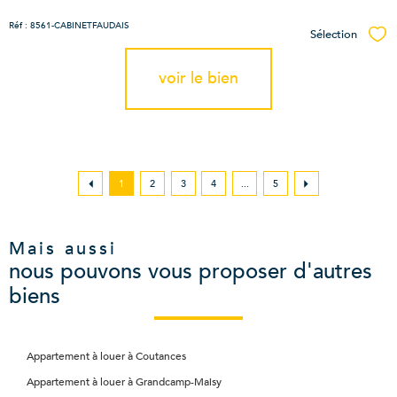
Réf : 8561-CABINETFAUDAIS
Sélection
Sél
voir le bien
1
2
3
4
...
5
Mais aussi
nous pouvons vous proposer d'autres
biens
Appartement à louer à Coutances
Appartement à louer à Grandcamp-Maisy