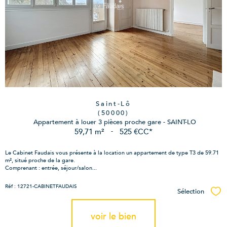
Saint-Lô
(50000)
Appartement à louer 3 pièces proche gare - SAINT-LO
59,71 m²
-
525 €
CC*
Le Cabinet Faudais vous présente à la location un appartement de type T3 de 59.71
m², situé proche de la gare.
Comprenant : entrée, séjour/salon...
Réf : 12721-CABINETFAUDAIS
Sélection
Sél
voir le bien