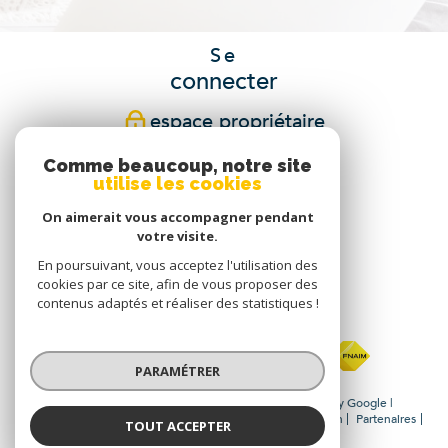
Se
connecter
espace propriétaire
Comme beaucoup, notre site
Nous
utilise les cookies
suivre
On aimerait vous accompagner pendant
votre visite.
En poursuivant, vous acceptez l'utilisation des
Nous
cookies par ce site, afin de vous proposer des
contenus adaptés et réaliser des statistiques !
adhérons
PARAMÉTRER
© 2026 | Tous droits réservés | Traduction powered by Google |
Plan du site
Mentions légales
Nos honoraires
Admin
Partenaires
TOUT ACCEPTER
Politique RGPD
Cookies