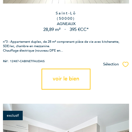
Saint-Lô
(50000)
AGNEAUX
28,89 m²
-
395 €
CC*
n°3 - Appartement duplex, de 28 m² comprenant pièce de vie avec kitchenette,
SDE/wc, chambre en mezzanine.
Chauffage électrique (nouveau DPE en...
Réf : 12487-CABINETFAUDAIS
Sélection
Sél
voir le bien
exclusif