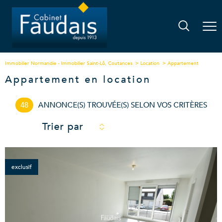
Immobilier Normandie - Immobilier Saint-Lô, Coutances
Location
Appartement
Appartement en location
48
ANNONCE(S) TROUVÉE(S) SELON VOS CRITÈRES
Trier par
exclusif