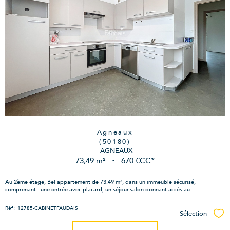
Agneaux
(50180)
AGNEAUX
73,49 m²
-
670 €
CC*
Au 2ème étage, Bel appartement de 73.49 m², dans un immeuble sécurisé,
comprenant : une entrée avec placard, un séjour-salon donnant accès au...
Réf : 12785-CABINETFAUDAIS
Sélection
Sél