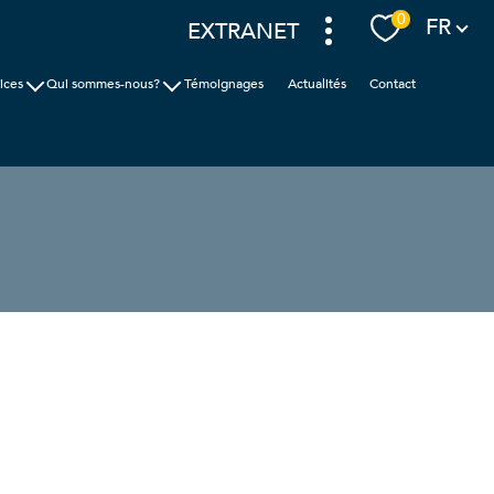
Langue
0
FR
EXTRANET
ices
Qui sommes-nous?
Témoignages
Actualités
Contact
ion
Cabinet Faudais
ic
Nos agences
nces
filtrer
réinitialiser les
filtres