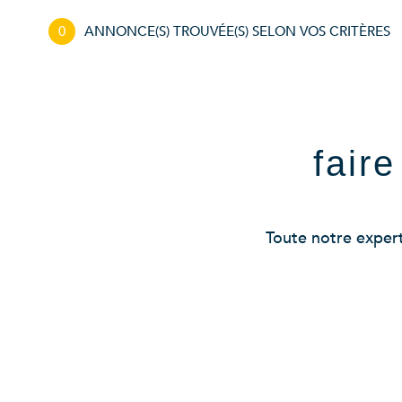
0
ANNONCE(S) TROUVÉE(S) SELON VOS CRITÈRES
fair
Toute notre experti