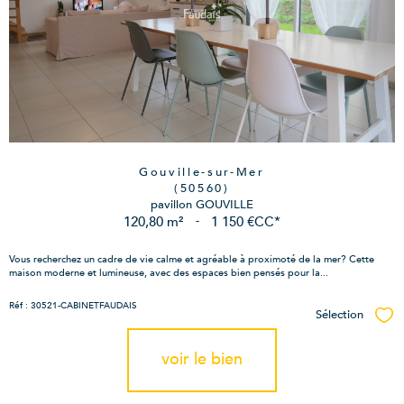
Gouville-sur-Mer
(50560)
pavillon GOUVILLE
120,80 m²
-
1 150 €
CC*
Vous recherchez un cadre de vie calme et agréable à proximoté de la mer? Cette
maison moderne et lumineuse, avec des espaces bien pensés pour la...
Réf : 30521-CABINETFAUDAIS
Sélection
Sél
voir le bien